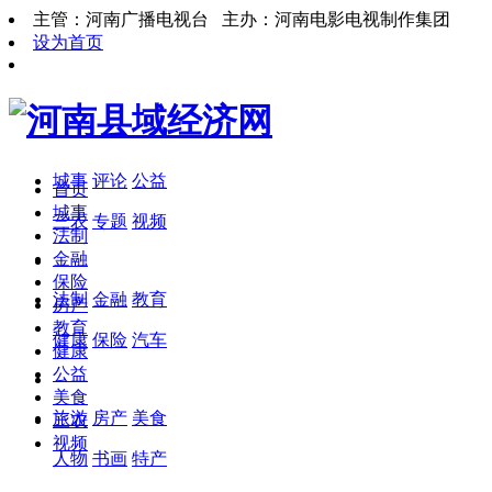
主管：河南广播电视台 主办：河南电影电视制作集团
设为首页
城事
评论
公益
首页
城事
三农
专题
视频
法制
金融
保险
法制
金融
教育
房产
教育
健康
保险
汽车
健康
公益
美食
旅游
房产
美食
三农
视频
人物
书画
特产