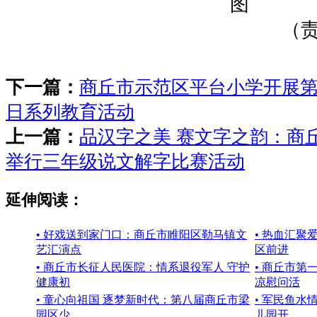
（
下一篇：
商丘市示范区平台小学开展第
日系列教育活动
上一篇：
品汉字之美 赛文字之韵：商
举行三年级说文解字比赛活动
延伸阅读：
• 好戏送到家门口：商丘市睢阳区勒马镇文
• 热血汇聚
艺汇演点
区前进
• 商丘市长征人民医院：情系退役军人 守护
• 商丘市第
健康初
凉慰问活
• 童心向祖国 逐梦新时代：第八届商丘市梁
• 军民鱼水
园区少
儿园开