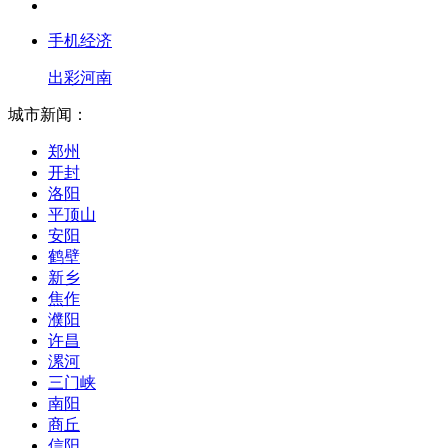
手机经济
出彩河南
城市新闻：
郑州
开封
洛阳
平顶山
安阳
鹤壁
新乡
焦作
濮阳
许昌
漯河
三门峡
南阳
商丘
信阳