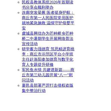
民权县教体系统2026年首期读
书分享会顺利举办
连廊突发晕厥 医者挺身护航：
商丘市第一人民医院党员医护
就地紧急施救 温情守护母婴平
安
虞城县网信办为芒种桥乡芒种
桥二中暑期学生开展网络普法
宣传活动
研学蓄力强德育 笃思精进育桃
李：商丘市示范区平台小学班
主任赴洛阳参加德育与数字化
育人专题提升研修
军民鱼水情 共建谱新篇——商
丘市第三幼儿园开展“八一”慰
问活动
夏邑县部署严厉打击侵权盗版
集中整治行动