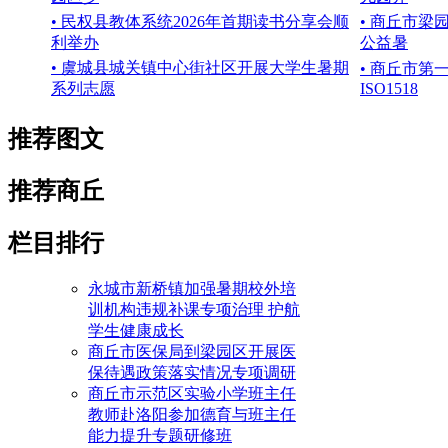
• 民权县教体系统2026年首期读书分享会顺
• 商丘市
利举办
公益暑
• 虞城县城关镇中心街社区开展大学生暑期
• 商丘市
系列志愿
ISO1518
推荐图文
推荐商丘
栏目排行
永城市新桥镇加强暑期校外培
训机构违规补课专项治理 护航
学生健康成长
商丘市医保局到梁园区开展医
保待遇政策落实情况专项调研
商丘市示范区实验小学班主任
教师赴洛阳参加德育与班主任
能力提升专题研修班