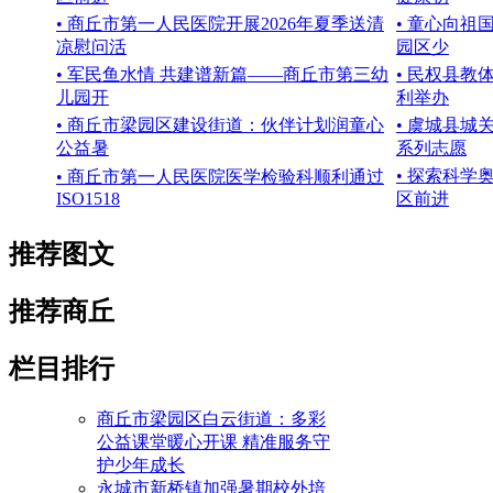
• 商丘市第一人民医院开展2026年夏季送清
• 童心向祖
凉慰问活
园区少
• 军民鱼水情 共建谱新篇——商丘市第三幼
• 民权县教
儿园开
利举办
• 商丘市梁园区建设街道：伙伴计划润童心
• 虞城县
公益暑
系列志愿
• 探索科学
• 商丘市第一人民医院医学检验科顺利通过
ISO1518
区前进
推荐图文
推荐商丘
栏目排行
商丘市梁园区白云街道：多彩
公益课堂暖心开课 精准服务守
护少年成长
永城市新桥镇加强暑期校外培