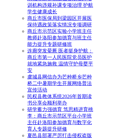
训机构违规补课专项治理 护航
学生健康成长
商丘市医保局到梁园区开展医
保待遇政策落实情况专项调研
商丘市示范区实验小学班主任
教师赴洛阳参加德育与班主任
能力提升专题研修班
连廊突发晕厥 医者挺身护航：
商丘市第一人民医院党员医护
就地紧急施救 温情守护母婴平
安
虞城县网信办为芒种桥乡芒种
桥二中暑期学生开展网络普法
宣传活动
民权县教体系统2026年首期读
书分享会顺利举办
研学蓄力强德育 笃思精进育桃
李：商丘市示范区平台小学班
主任赴洛阳参加德育与数字化
育人专题提升研修
夏邑县部署严厉打击侵权盗版