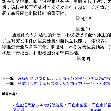
场等安全地带。整个过程紧张有序，用时仅3分15秒，
后，该校校长王祥林对本次活动进行了总结，充分肯定
调了掌握应急避险技能的重要性。
通过此次系列活动的开展，不仅增强了全体师生的
了应对突发事件的应急处置和自救互救能力。该校表示
续推进安全教育常态化、制度化，不断完善应急预案，
构建平安校园、和谐校园奠定坚实基础。
下一篇：
淬练师能 以赛促优：商丘市示范区平台小学举办教师
上一篇：
妙笔抒心声 文采展芳华：商丘市示范区平台小学成功
延伸阅读：
• 热血汇聚爱心 奉献传递温暖：商丘市梁园
• 商丘市长
区前进
健康初