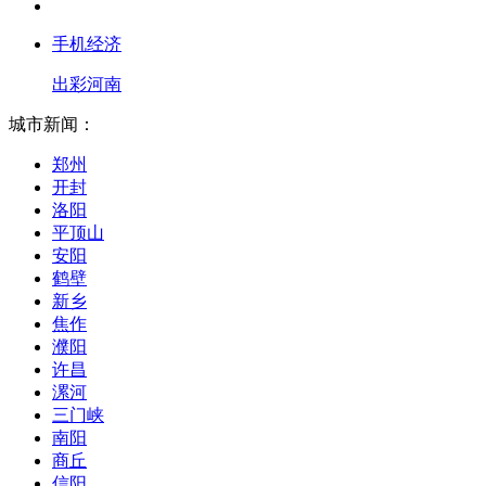
手机经济
出彩河南
城市新闻：
郑州
开封
洛阳
平顶山
安阳
鹤壁
新乡
焦作
濮阳
许昌
漯河
三门峡
南阳
商丘
信阳