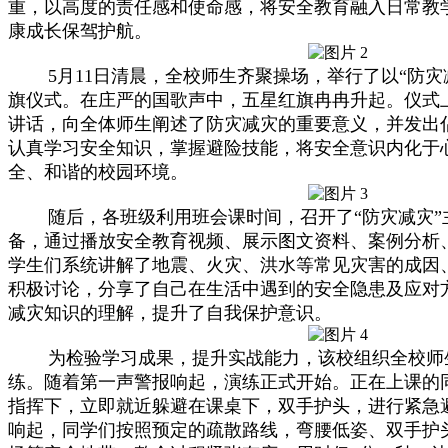
重，以高度的责任感和使命感，将安全教育融入日常教
康成长保驾护航。
5月11日清晨，全校师生齐聚操场，举行了以“防
旗仪式。在庄严的国歌声中，五星红旗冉冉升起。仪式
讲话，向全体师生阐述了防灾减灾的重要意义，并发出
认真学习安全知识，掌握避险技能，将安全意识内化于
全、和谐的校园环境。
随后，各班级利用班会课时间，召开了“防灾减灾
备，通过播放安全教育视频、展示图文资料、案例分析
学生们系统讲解了地震、火灾、洪水等常见灾害的成因
积极讨论，分享了自己在生活中遇到的安全隐患及应对
减灾知识的理解，提升了自我保护意识。
为检验学习成果，提升实战能力，该校组织全校师
练。随着第一声警报响起，演练正式开始。正在上课的
指挥下，立即就近躲避在课桌下，双手护头，进行紧急
响起，同学们按照预定的疏散路线，弯腰低姿、双手护