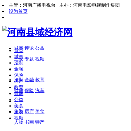
主管：河南广播电视台 主办：河南电影电视制作集团
设为首页
城事
评论
公益
首页
城事
三农
专题
视频
法制
金融
保险
法制
金融
教育
房产
教育
健康
保险
汽车
健康
公益
美食
旅游
房产
美食
三农
视频
人物
书画
特产