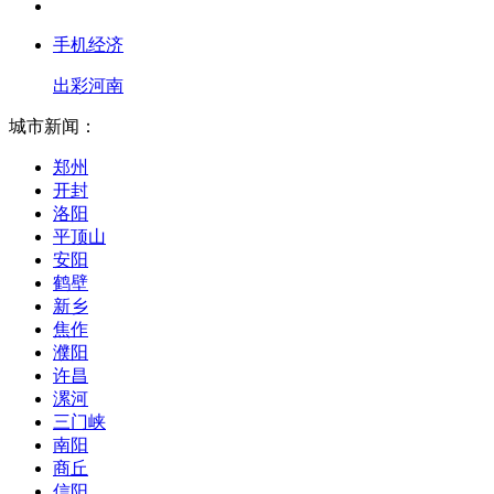
手机经济
出彩河南
城市新闻：
郑州
开封
洛阳
平顶山
安阳
鹤壁
新乡
焦作
濮阳
许昌
漯河
三门峡
南阳
商丘
信阳