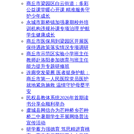
商丘市梁园区白云街道：多彩
公益课堂暖心开课 精准服务守
护少年成长
永城市新桥镇加强暑期校外培
训机构违规补课专项治理 护航
学生健康成长
商丘市医保局到梁园区开展医
保待遇政策落实情况专项调研
商丘市示范区实验小学班主任
教师赴洛阳参加德育与班主任
能力提升专题研修班
连廊突发晕厥 医者挺身护航：
商丘市第一人民医院党员医护
就地紧急施救 温情守护母婴平
安
民权县教体系统2026年首期读
书分享会顺利举办
虞城县网信办为芒种桥乡芒种
桥二中暑期学生开展网络普法
宣传活动
研学蓄力强德育 笃思精进育桃