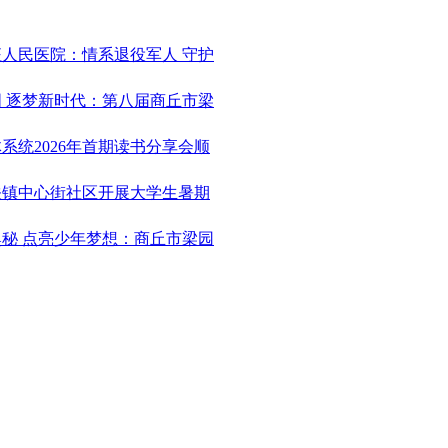
征人民医院：情系退役军人 守护
国 逐梦新时代：第八届商丘市梁
体系统2026年首期读书分享会顺
城关镇中心街社区开展大学生暑期
奥秘 点亮少年梦想：商丘市梁园