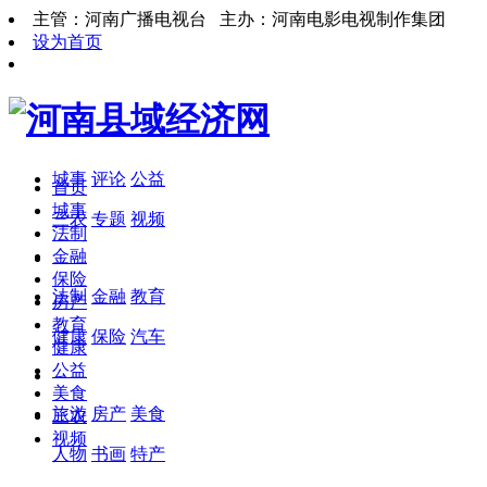
主管：河南广播电视台 主办：河南电影电视制作集团
设为首页
城事
评论
公益
首页
城事
三农
专题
视频
法制
金融
保险
法制
金融
教育
房产
教育
健康
保险
汽车
健康
公益
美食
旅游
房产
美食
三农
视频
人物
书画
特产