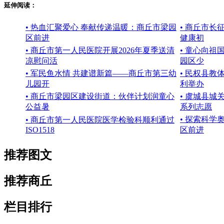
延伸阅读：
• 热血汇聚爱心 奉献传递温暖：商丘市梁园
• 商丘市长
区前进
健康初
• 商丘市第一人民医院开展2026年夏季送清
• 童心向祖
凉慰问活
园区少
• 军民鱼水情 共建谱新篇——商丘市第三幼
• 民权县教
儿园开
利举办
• 商丘市梁园区建设街道：伙伴计划润童心
• 虞城县
公益暑
系列志愿
• 探索科学
• 商丘市第一人民医院医学检验科顺利通过
ISO1518
区前进
推荐图文
推荐商丘
栏目排行